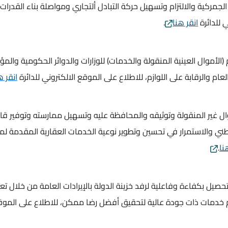
الجمركية والالتزام وتسهيل حركة التبادل ألتجاري ومواصلة بناء القدرات
 للدائرة
انقر هنا
.
(الأموال العينية المنقولة والخدمات) للوزارات والدوائر الحكومية وال
ام والرقابة على اللوازم، للاطلاع على الموقع الالكتروني للدائرة
انقر ه
وال غير المنقولة وتوثيقه والمحافظة عليه وتسهيل ممارسته وتوفير قا
لوطني والاستمرار في تحسين وتطوير نوعية الخدمات العقارية المقدمة ل
نا
.
تحصيل بكفاءة وفاعلية لرفد خزينة الدولة بالإيرادات العامة من خلال تعز
ديم خدمات ذات جودة عالية لتحقيق أفضل رضا ممكن، للاطلاع على المو