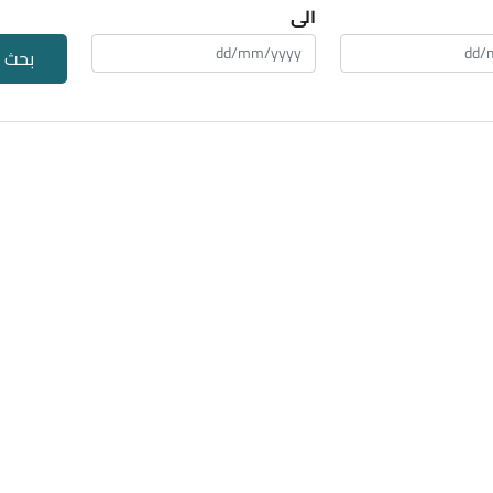
الى
بحث